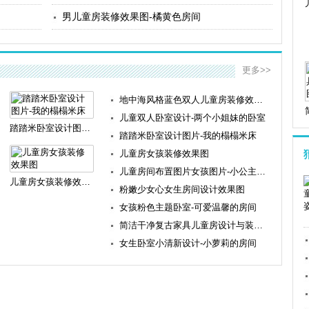
男儿童房装修效果图-橘黄色房间
更多>>
地中海风格蓝色双人儿童房装修效果图
儿童双人卧室设计-两个小姐妹的卧室
踏踏米卧室设计图片-我的榻榻米床
踏踏米卧室设计图片-我的榻榻米床
儿童房女孩装修效果图
儿童房间布置图片女孩图片-小公主的专属
儿童房女孩装修效果图
粉嫩少女心女生房间设计效果图
女孩粉色主题卧室-可爱温馨的房间
简洁干净复古家具儿童房设计与装修图片
女生卧室小清新设计-小萝莉的房间