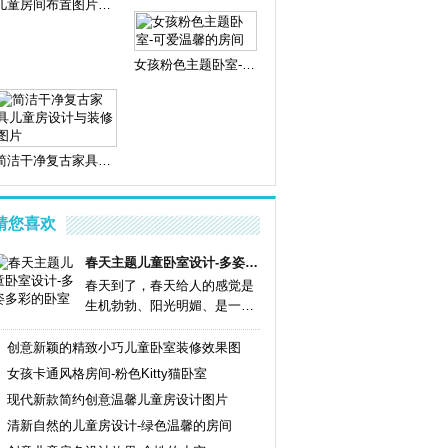
儿童房间布置图片女孩图片-小公主的专属
女孩粉色主题卧室-可爱温馨的房间
简洁干净复古家具儿童房设计与装修图片
猜您喜欢
春天主题儿童卧室设计-多姿多彩的卧室
春天到了，春天给人的感觉是
生机勃勃、阳光明媚、是一个
适合...
详情
创意新颖的精致小巧儿童卧室装修效果图
女孩卡通风格房间-粉色Kitty猫卧室
现代新款简约创意温馨儿童房设计图片
清新自然的儿童房设计-绿色温馨的房间