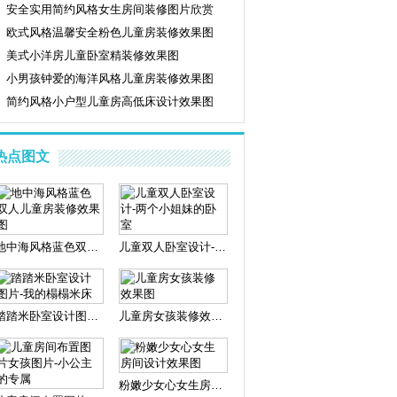
安全实用简约风格女生房间装修图片欣赏
欧式风格温馨安全粉色儿童房装修效果图
美式小洋房儿童卧室精装修效果图
小男孩钟爱的海洋风格儿童房装修效果图
简约风格小户型儿童房高低床设计效果图
热点图文
地中海风格蓝色双人儿童房装修效果图
儿童双人卧室设计-两个小姐妹的卧室
踏踏米卧室设计图片-我的榻榻米床
儿童房女孩装修效果图
粉嫩少女心女生房间设计效果图