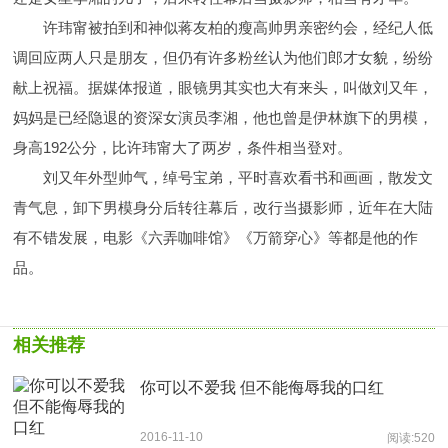
许玮甯被拍到和神似蒋友柏的瘦高帅男亲密约会，经纪人低
调回应两人只是朋友，但仍有许多粉丝认为他们郎才女貌，纷纷
献上祝福。据媒体报道，眼镜男其实也大有来头，叫做刘又年，
妈妈是已经隐退的资深女演员李湘，他也曾是伊林旗下的男模，
身高192公分，比许玮甯大了两岁，条件相当登对。
刘又年外型帅气，绰号宝弟，平时喜欢看书和画画，散发文
青气息，卸下男模身分后转往幕后，改行当摄影师，近年在大陆
有不错发展，电影《六弄咖啡馆》《万箭穿心》等都是他的作
品。
相关推荐
你可以不爱我 但不能侮辱我的口红
2016-11-10
阅读:520