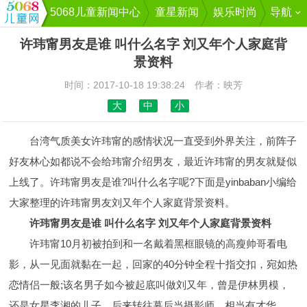
5068儿童新闻中心
童星新闻
娱乐时尚
导航
许玮甯男友是谁 叫什么名字 刘又年个人家庭背
景资料
时间：2017-10-18 19:38:24 作者：映芳
大
中
小
台湾气质美女许玮甯的感情状况一直受到外界关注，前阵子
好友林心如都说不会给玮甯介绍男友，最近许玮甯的男友就疑似
上线了。许玮甯男友是谁?叫什么名字呢?下面是yinbaban小编给
大家整理的许玮甯男友刘又年个人家庭背景资料。
许玮甯男友是谁 叫什么名字 刘又年个人家庭背景资料
许玮甯10月初被拍到和一名戴着黑框眼镜的高瘦帅哥看电
影，从一见面就黏在一起，回家的40分钟全程十指交扣，宛如热
恋情侣一般;该名男子如今被起底叫做刘又年，曾是伊林男模，
还是女星李湘的儿子，后来转往幕后当摄影师，相当有才华。