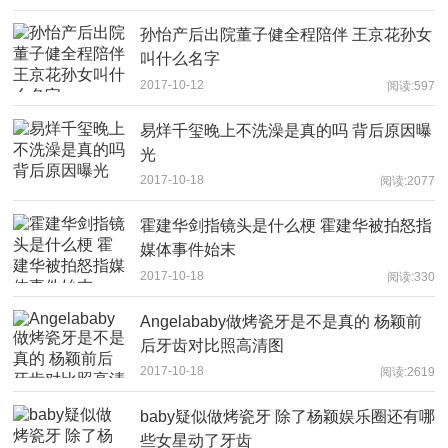
孙怡产后出院董子健全程陪伴 王京花孙女
叫什么名字
2017-10-12
阅读:597
易烊千玺晚上不洗澡是真的吗 背后原因曝
光
2017-10-18
阅读:2077
霍建华剑指镜头是什么梗 霍建华被拍怒指
媒体事件始末
2017-10-18
阅读:330
Angelababy做烤瓷牙是不是真的 杨颖前
后牙齿对比照高清图
2017-10-18
阅读:2619
baby疑似做烤瓷牙 除了杨颖娱乐圈还有哪
些女星动了牙齿