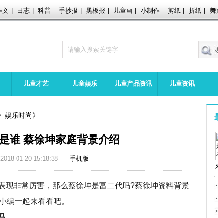
作文
|
日志
|
科普
|
手抄报
|
黑板报
|
儿童画
|
小制作
|
剪纸
|
折纸
|
舞
儿童才艺
儿童娱乐
儿童产品资讯
儿童资讯
娱乐时尚
是谁 蔡徐坤家庭背景介绍
2018-01-20 15:18:38
手机版
现非常厉害，那么蔡徐坤是富二代吗?蔡徐坤资料背景
随小编一起来看看吧。
吗