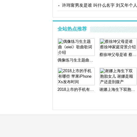
许玮甯男友是谁 叫什么名字 刘又年个
全站热点推荐
蔡徐坤父母是谁 蔡徐坤家庭背景介绍
偶像练习生主题曲《eiei》歌曲歌词介绍
2018上市的手机有哪些 苹果iPhone Xs发布时间
谢娜上海生下双胞胎女儿 谢娜是顺产还是剖腹产