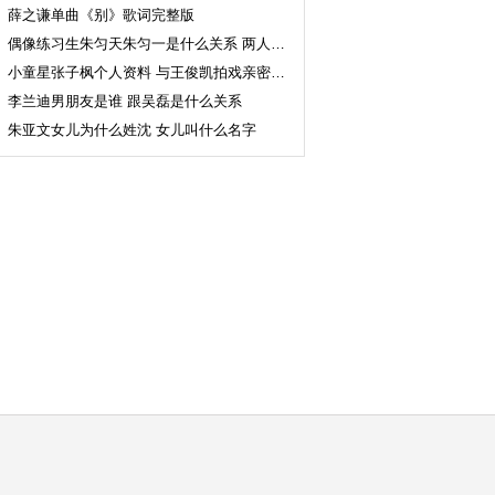
薛之谦单曲《别》歌词完整版
偶像练习生朱匀天朱匀一是什么关系 两人是不是
小童星张子枫个人资料 与王俊凯拍戏亲密被骂
李兰迪男朋友是谁 跟吴磊是什么关系
朱亚文女儿为什么姓沈 女儿叫什么名字