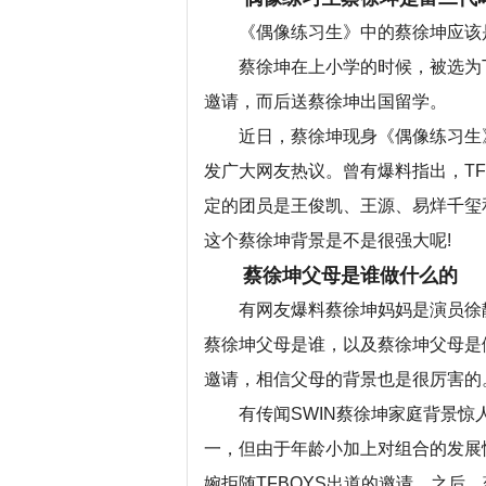
《偶像练习生》中的蔡徐坤应该是
蔡徐坤在上小学的时候，被选为TF
邀请，而后送蔡徐坤出国留学。
近日，蔡徐坤现身《偶像练习生》
发广大网友热议。曾有爆料指出，TF
定的团员是王俊凯、王源、易烊千玺
这个蔡徐坤背景是不是很强大呢!
蔡徐坤父母是谁做什么的
有网友爆料蔡徐坤妈妈是演员徐静
蔡徐坤父母是谁，以及蔡徐坤父母是做
邀请，相信父母的背景也是很厉害的
有传闻SWIN蔡徐坤家庭背景惊人
一，但由于年龄小加上对组合的发展
婉拒随TFBOYS出道的邀请。之后