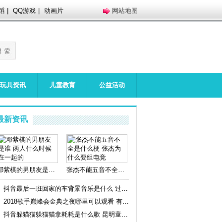
蹈
|
QQ游戏
|
动画片
网站地图
玩具资讯
儿童教育
公益活动
最新资讯
邓紫棋的男朋友是谁 两人什么时候在一起的
张杰不能五音不全是什么梗 张杰为什么要组电竞
抖音最后一班回家的车背景音乐是什么 过客完整
2018歌手巅峰会金典之夜哪里可以观看 有哪些看点
抖音躲猫猫躲猫猫拿耗耗是什么歌 昆明童谣躲猫