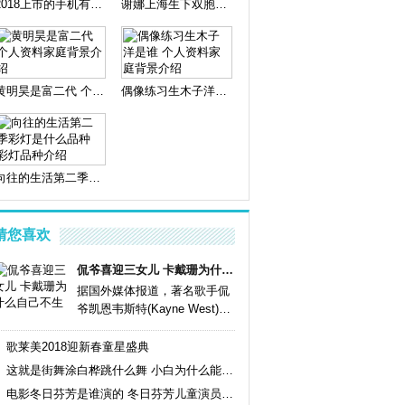
2018上市的手机有哪些 苹果iPhone Xs发布时间
谢娜上海生下双胞胎女儿 谢娜是顺产还是剖腹产
黄明昊是富二代 个人资料家庭背景介绍
偶像练习生木子洋是谁 个人资料家庭背景介绍
向往的生活第二季彩灯是什么品种 彩灯品种介绍
猜您喜欢
侃爷喜迎三女儿 卡戴珊为什么自己不生
据国外媒体报道，著名歌手侃
爷凯恩韦斯特(Kayne West)和
真人秀明...
详情
歌莱美2018迎新春童星盛典
这就是街舞涂白桦跳什么舞 小白为什么能晋级
电影冬日芬芳是谁演的 冬日芬芳儿童演员阵容名