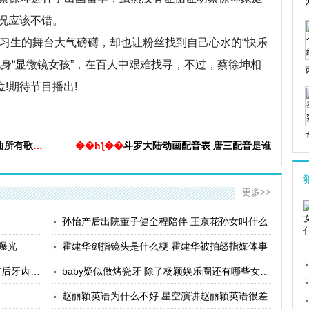
况应该不错。
习生的舞台大气磅礴，却也让粉丝找到自己心水的“快乐
身“显微镜女孩”，在百人中艰难找寻，不过，蔡徐坤相
!期待节目播出!
有歌曲盘点
��һƪ��
斗罗大陆动画配音表 唐三配音是谁
更多>>
孙怡产后出院董子健全程陪伴 王京花孙女叫什么
曝光
霍建华剑指镜头是什么梗 霍建华被拍怒指媒体事
Angelababy做烤瓷牙是不是真的 杨颖前后牙齿对比照
baby疑似做烤瓷牙 除了杨颖娱乐圈还有哪些女星动
赵丽颖英语为什么不好 星空演讲赵丽颖英语很差