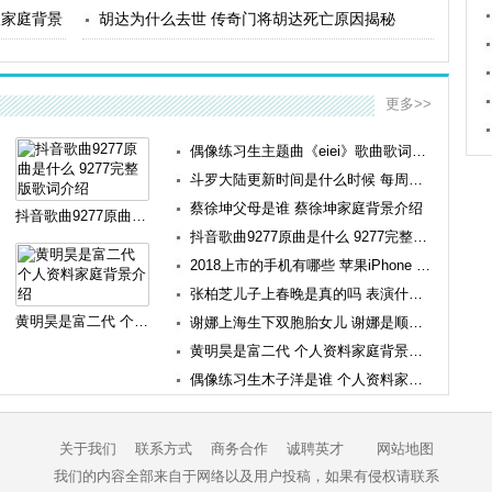
人家庭背景
胡达为什么去世 传奇门将胡达死亡原因揭秘
更多>>
偶像练习生主题曲《eiei》歌曲歌词介绍
斗罗大陆更新时间是什么时候 每周几点更新几集
蔡徐坤父母是谁 蔡徐坤家庭背景介绍
抖音歌曲9277原曲是什么 9277完整版歌词介绍
抖音歌曲9277原曲是什么 9277完整版歌词介绍
2018上市的手机有哪些 苹果iPhone Xs发布时间
张柏芝儿子上春晚是真的吗 表演什么节目
黄明昊是富二代 个人资料家庭背景介绍
谢娜上海生下双胞胎女儿 谢娜是顺产还是剖腹产
黄明昊是富二代 个人资料家庭背景介绍
偶像练习生木子洋是谁 个人资料家庭背景介绍
关于我们
联系方式
商务合作
诚聘英才
网站地图
我们的内容全部来自于网络以及用户投稿，如果有侵权请联系