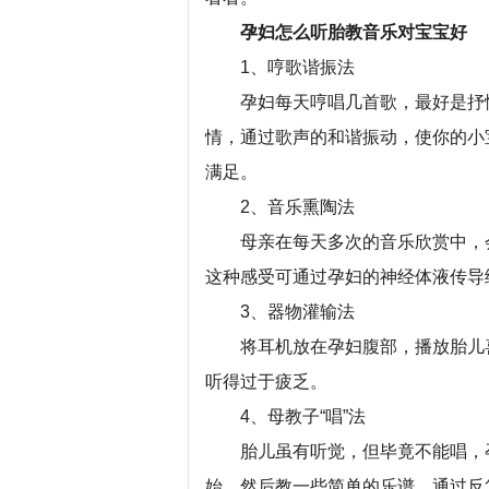
孕妇怎么听胎教音乐对宝宝好
1、哼歌谐振法
孕妇每天哼唱几首歌，最好是抒情
情，通过歌声的和谐振动，使你的小
满足。
2、音乐熏陶法
母亲在每天多次的音乐欣赏中，会
这种感受可通过孕妇的神经体液传导
3、器物灌输法
将耳机放在孕妇腹部，播放胎儿喜
听得过于疲乏。
4、母教子“唱”法
胎儿虽有听觉，但毕竟不能唱，孕
始，然后教一些简单的乐谱，通过反