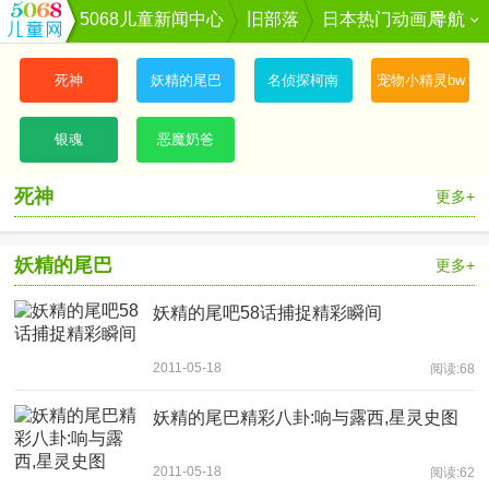
5068儿童新闻中心
旧部落
日本热门动画片
导航
死神
妖精的尾巴
名侦探柯南
宠物小精灵bw
银魂
恶魔奶爸
死神
更多+
妖精的尾巴
更多+
妖精的尾吧58话捕捉精彩瞬间
2011-05-18
阅读:68
妖精的尾巴精彩八卦:响与露西,星灵史图
2011-05-18
阅读:62